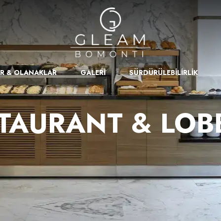
ER & OLANAKLAR
GALERİ
SÜRDÜRÜLEBİLİRLİK
TAURANT & LOB