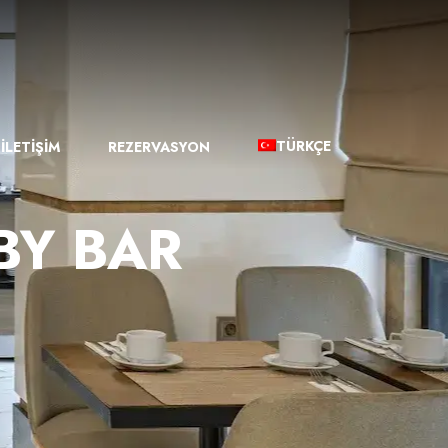
TÜRKÇE
İLETİŞİM
REZERVASYON
BY BAR